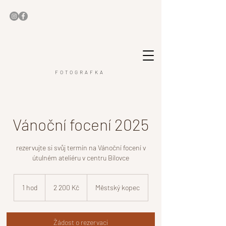
FOTOGRAFKA
Vánoční focení 2025
rezervujte si svůj termín na Vánoční focení v
útulném ateliéru v centru Bílovce
2 200
českých
1 hod
1
2 200 Kč
Městský kopec
korun
h
o
Žádost o rezervaci