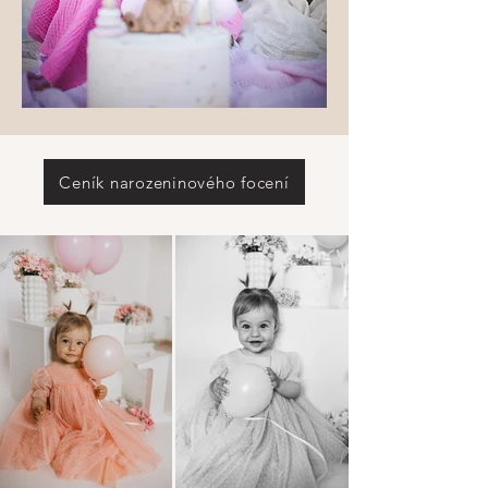
Ceník narozeninového focení