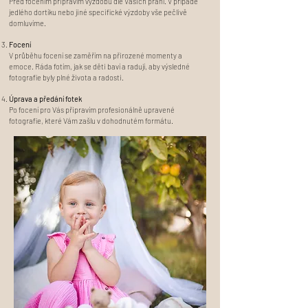
Před focením připravím výzdobu dle Vašich přání. V případě
jedlého dortíku nebo jiné specifické výzdoby vše pečlivě
domluvíme.
Focení
V průběhu focení se zaměřím na přirozené momenty a
emoce. Ráda fotím, jak se děti baví a radují, aby výsledné
fotografie byly plné života a radosti.
Úprava a předání fotek
Po focení pro Vás připravím profesionálně upravené
fotografie, které Vám zašlu v dohodnutém formátu.