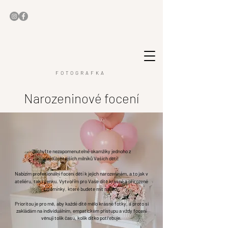
FOTOGRAFKA
Narozeninové focení
Zachyťte nezapomenutelné okamžiky jednoho z
nejdůležitějších
milníků Vašich dětí!
Nabízím profesionální focení dětí k jejich narozeninám, a to jak v
ateliéru, tak i venku. Vytvořím pro Vaše dítě krásné a přirozené
vzpomínky, které budete mít navždy.
Prioritou je pro mě, aby každé dítě mělo krásné fotky, a proto si
zakládám na individuálním,
empatickém
přístupu a vždy focení
věnuji tolik času, kolik dítko potřebuje.