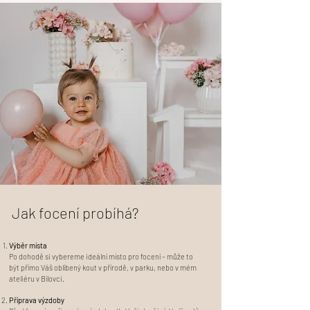
Jak focení probíhá?
Výběr místa
Po dohodě si vybereme ideální místo pro focení – může to
být přímo Váš oblíbený kout v přírodě, v parku, nebo v mém
ateliéru v Bílovci.
Příprava výzdoby