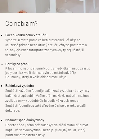
Co nabízím?
Focení venku nebo v ateliéru
Vyberte si místo podle Vašich preferencí – ať už je to
kouzelná příroda nebo útulný ateliér, vždy se postarám o
to, aby výsledné fotografie zachycovaly ty nejkrásnější
vzpomínky.
Dortíky na přání
K focení mohu přidat umělý dort s medvídkem nebo zajistit
jedlý dortík z kvalitních surovin od místní cukrářky
Od.Trouby, který si Vaše dítě opravdu užije.
Balónková výzdoba
Součástí každého focení je balónková výzdoba – barvy i styl
balónků přizpůsobím Vašim přáním. Navíc nabízím možnost
zvolit balónky v podobě číslic podle věku oslavence.
Součástí focení jsou také dřevěné číslice dle věku a další
dekorace.
Možnost speciální výzdoby
Chcete něco jiného než balónky? Na přání mohu připravit
např. květinovou výzdobu nebo jakýkoli jiný dekor, který
podtrhne atmosféru oslavy.